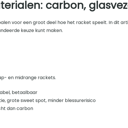
terialen: carbon, glasve
len voor een groot deel hoe het racket speelt. In dit ar
efundeerde keuze kunt maken.
tap- en midrange rackets.
tabel, betaalbaar
tie, grote sweet spot, minder blessurerisico
acht dan carbon