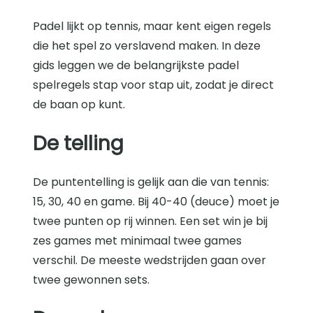
Padel lijkt op tennis, maar kent eigen regels
die het spel zo verslavend maken. In deze
gids leggen we de belangrijkste padel
spelregels stap voor stap uit, zodat je direct
de baan op kunt.
De telling
De puntentelling is gelijk aan die van tennis:
15, 30, 40 en game. Bij 40-40 (deuce) moet je
twee punten op rij winnen. Een set win je bij
zes games met minimaal twee games
verschil. De meeste wedstrijden gaan over
twee gewonnen sets.